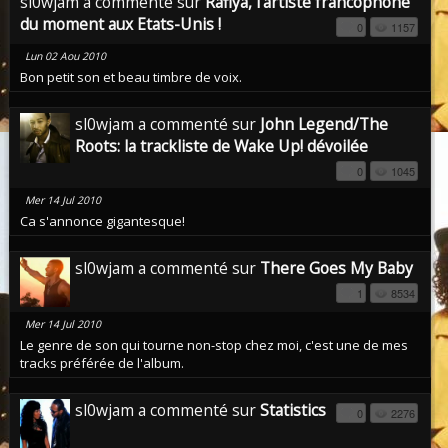
sl0wjam a commenté sur
Rafiya, l'artiste francophone
du moment aux Etats-Unis !
0
1157
Lun 02 Aou 2010
Bon petit son et beau timbre de voix.
sl0wjam a commenté sur
John Legend/The
Roots: la trackliste de Wake Up! dévoilée
0
1045
Mer 14 Jul 2010
Ca s'annonce gigantesque!
sl0wjam a commenté sur
There Goes My Baby
1
8534
Mer 14 Jul 2010
Le genre de son qui tourne non-stop chez moi, c'est une de mes
tracks préférée de l'album.
sl0wjam a commenté sur
Statistics
0
2276