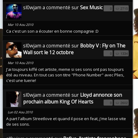
sl0wjam a commenté sur
Sex Music
0
2715
Mar 10 Aou 2010
Ca c'est un son a écouter en bonne compagnie :D
sl0wjam a commenté sur
Bobby V : Fly on The
Wall sort le 12 octobre
0
1334
Mar 10 Aou 2010
J'ai toujours kiffé cet artiste, meme si ses sons ont pas toujours
été au niveau. En tout cas son titre "Phone Number" avec Plies,
c'est une tuerie!
sl0wjam a commenté sur
Lloyd annonce son
prochain album King Of Hearts
0
2602
Lun 02 Aou 2010
A part l'album Streetlove et quand il pose en feat, j'me lasse vite
de ses sons.