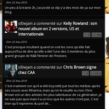
Dim 22 Aou 2010
Un peu à la traine 2k, j'ai posté ce clip y'a des mois de ça sur mon
blog.
sl0wjam a commenté sur
Kelly Rowland : son
nouvel album en 2 versions, US et
internationale
0
785
Dim 22 Aou 2010
C'est presque insultant quand on voit les sons qu'elle fait
aujourd'hui de dire qu'elle a été l'une des 3 membres du plus
grand groupe de R&B féminin de l'histoire.
sl0wjam a commenté sur
Chris Brown signe
chez CAA
0
2412
Dim 22 Aou 2010
C'est vraiment con qu'il ai été boycotté par tout les médias après
ses soucis avec Rihanna, mais qu'on le veuille ou non Chris
Brown est un des artistes les plus talentueux de sa génération, je
ne sais pas quoi mais il a un truc que les autres n'ont pas. C'est
bien qu'il reprenne du poil de...