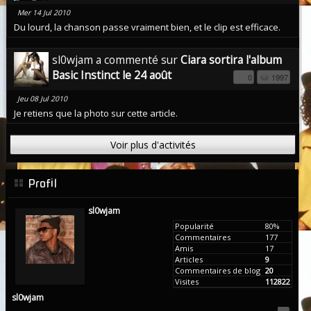
Mer 14 Jul 2010
Du lourd, la chanson passe vraiment bien, et le clip est efficace.
sl0wjam a commenté sur
Ciara sortira l'album
Basic Instinct le 24 août
0
1997
Jeu 08 Jul 2010
Je retiens que la photo sur cette article.
Voir plus d'activités
Profil
sl0wjam
Popularité
80%
Commentaires
177
Amis
17
Articles
9
Commentaires de blog
20
Visites
112822
sl0wjam