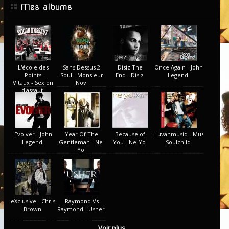
Mes albums
L'école des
Sans Dessus 2
Disiz The
Once Again - John
Points
Soul - Monsieur
End - Disiz
Legend
Vitaux - Sexion
Nov
d'assaut
Evolver - John
Year Of The
Because of
Luvanmusiq - Musiq
Legend
Gentleman - Ne-
You - Ne-Yo
Soulchild
Yo
eXclusive - Chris
Raymond Vs
Brown
Raymond - Usher
Voir plus