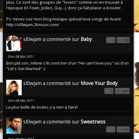
plus. Ce sont des groupes de "lovers" comme on en trouvait à
l'époque (H-Town, Jodeci, Guy...), donc ça fait plaisir a écouter.
Ps: Venez voir mon blog mixtape spécial love songs de Avant.
http://sl0wjam.2kmusic.com/
sl0wjam a commenté sur
Baby
0
730
Dim 08 Mai 2011
Bon ptit son, même s'ils sont loin d'un "He can't love you" où d'un
"Let's Get Married" :(
sl0wjam a commenté sur
Move Your Body
0
1985
Dim 08 Mai 2011
La plus belle de toutes y'a rien à faire!
sl0wjam a commenté sur
Sweetness
1
689
Dim 08 Mai 2011