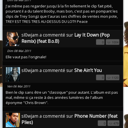
J'ai même pas regarder jusqu'à la fin tellement le clip fait pitié,
pourtant il a du talent Booby, mais bon, c'est pas en pompant les
clips de Trey Songz que t'auras ses chiffres de ventes mon pote,
TREY EST TRES TRES AU-DESSUS DU LOT!! Peace
sl0wjam a commenté sur
Lay It Down (Pop
Remix) (feat B.o.B)
0
1004
Dim 08 Mai 2011
Elle vaut pas l'originale!
sl0wjam a commenté sur
She Ain’t You
0
1120
Ven 06 Mai 2011
Bien le clip sans être un "classique" pour autant. L'album est pas
mal, même si ça reste à des années lumières de l'album
éponyme "Chris Brown".
sl0wjam a commenté sur
Phone Number (feat
Plies)
0
479