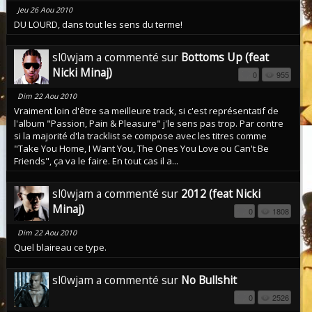
Jeu 26 Aou 2010
DU LOURD, dans tout les sens du terme!
sl0wjam a commenté sur
Bottoms Up (feat
Nicki Minaj)
0
955
Dim 22 Aou 2010
Vraiment loin d'être sa meilleure track, si c'est représentatif de
l'album "Passion, Pain & Pleasure" j'le sens pas trop. Par contre
si la majorité d'la tracklist se compose avec les titres comme
"Take You Home, I Want You, The Ones You Love ou Can't Be
Friends", ça va le faire. En tout cas il a...
sl0wjam a commenté sur
2012 (feat Nicki
Minaj)
0
1808
Dim 22 Aou 2010
Quel blaireau ce type.
sl0wjam a commenté sur
No Bullshit
0
2526